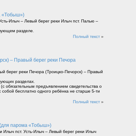
а «Тобыш»)
сть-Илыч – Левый берег реки Илыч пст. Палью –
твующем разделе.
Полный текст
»
ый берег реки Печора (Троицко-Печорск) – Правый
вующих разделах.
ет (с обязательным предъявлением свидетельства о
с собой бесплатно одного ребёнка не старше 5-ти
Полный текст
»
 (для парома «Тобыш»)
 Илыч пст. Усть-Илыч – Левый берег реки Илыч