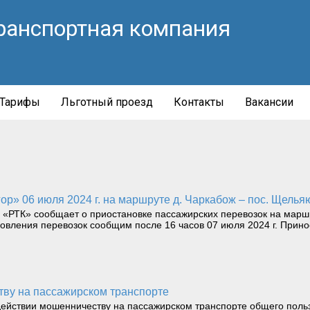
ранспортная компания
Тарифы
Льготный проезд
Контакты
Вакансии
ор» 06 июля 2024 г. на маршруте д. Чаркабож – пос. Щелья
 «РТК» сообщает о приостановке пассажирских перевозок на маршр
новления перевозок сообщим после 16 часов 07 июля 2024 г. Прин
тву на пассажирском транспорте
ействии мошенничеству на пассажирском транспорте общего польз