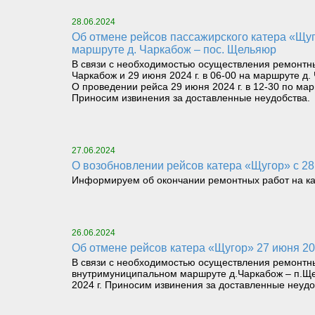
28.06.2024
Об отмене рейсов пассажирского катера «Щугор» 28 июня 2024 г. в 12-30 на маршруте пос. Щельяюр – д. Чаркабож и 29 июня 2024 г. в 06-00 на
маршруте д. Чаркабож – пос. Щельяюр
В связи с необходимостью осуществления ремонтны
Чаркабож и 29 июня 2024 г. в 06-00 на маршруте д.
О проведении рейса 29 июня 2024 г. в 12-30 по ма
Приносим извинения за доставленные неудобства.
27.06.2024
О возобновлении рейсов катера «Щугор» с 28
Информируем об окончании ремонтных работ на кат
26.06.2024
Об отмене рейсов катера «Щугор» 27 июня 2
В связи с необходимостью осуществления ремонтны
внутримуниципальном маршруте д.Чаркабож – п.Щел
2024 г. Приносим извинения за доставленные неудо