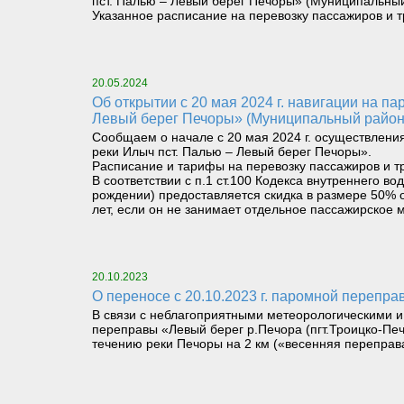
пст. Палью – Левый берег Печоры» (Муниципальный
Указанное расписание на перевозку пассажиров и 
20.05.2024
Об открытии с 20 мая 2024 г. навигации на паромном маршруте «Правый берег реки Илыч пст. Усть-Илыч – Левый берег реки Илыч пст. Палью –
Левый берег Печоры» (Муниципальный район
Сообщаем о начале с 20 мая 2024 г. осуществлени
реки Илыч пст. Палью – Левый берег Печоры».
Расписание и тарифы на перевозку пассажиров и т
В соответствии с п.1 ст.100 Кодекса внутреннего 
рождении) предоставляется скидка в размере 50% о
лет, если он не занимает отдельное пассажирское м
20.10.2023
О переносе с 20.10.2023 г. паромной перепр
В связи с неблагоприятными метеорологическими и
переправы «Левый берег р.Печора (пгт.Троицко-Пе
течению реки Печоры на 2 км («весенняя переправ