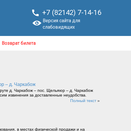

+7 (82142) 7-14-16
Версия сайта для
слабовидящих
Возврат билета
юр – д. Чаркабож
уте д. Чаркабож – пос. Щельяюр – д. Чаркабож
осим извинения за доставленные неудобства.
Полный текст
»
ования, в местах физической продажи и на