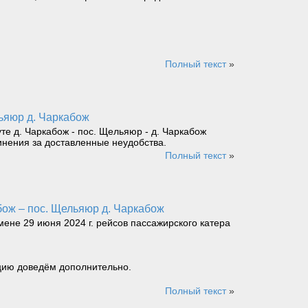
Полный текст
»
льяюр д. Чаркабож
е д. Чаркабож - пос. Щельяюр - д. Чаркабож
инения за доставленные неудобства.
Полный текст
»
бож – пос. Щельяюр д. Чаркабож
не 29 июня 2024 г. рейсов пассажирского катера
ацию доведём дополнительно.
Полный текст
»