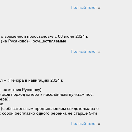
Полный текст
»
 о временной приостановке с 08 июня 2024 г.
а (на Русаново)», осуществляемые
Полный текст
»
– г.Печора в навигацию 2024 г.
– памятник Русанову).
наков подход катера к населённым пунктам пос.
ера).
х.
ет (с обязательным предъявлением свидетельства о
с собой бесплатно одного ребёнка не старше 5-ти
Полный текст
»