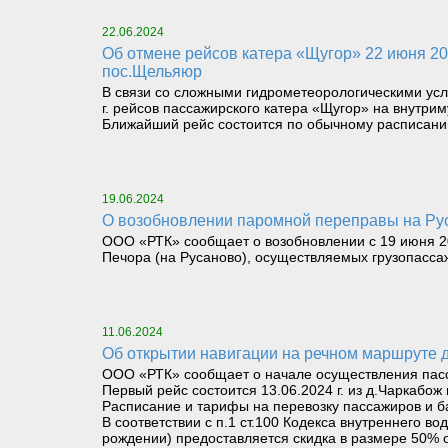
22.06.2024
Об отмене рейсов катера «Щугор» 22 июня 2024 г. и возобновлении рейсов 24 июня 2024 г. с 6 часов 00 минут по маршруту д.Чаркабож –
пос.Щельяюр
В связи со сложными гидрометеорологическими усл
г. рейсов пассажирского катера «Щугор» на внутри
Ближайший рейс состоится по обычному расписанию 
19.06.2024
О возобновлении паромной переправы на Рус
ООО «РТК» сообщает о возобновлении с 19 июня 202
Печора (на Русаново), осуществляемых грузопасс
11.06.2024
Об открытии навигации на речном маршруте
ООО «РТК» сообщает о начале осуществления пасса
Первый рейс состоится 13.06.2024 г. из д.Чаркабож 
Расписание и тарифы на перевозку пассажиров и б
В соответствии с п.1 ст.100 Кодекса внутреннего 
рождении) предоставляется скидка в размере 50% о