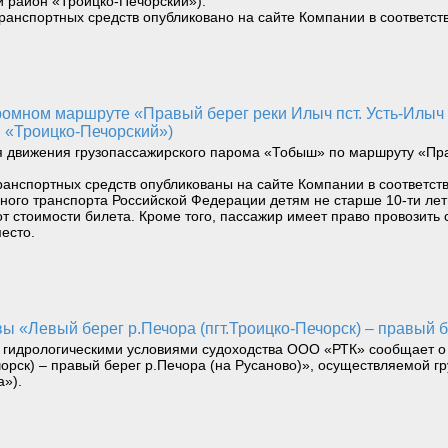
 район «Троицко-Печорский»).
транспортных средств опубликовано на сайте Компании в соответс
 «Троицко-Печорский»)
я движения грузопассажирского парома «Тобыш» по маршруту «Прав
ранспортных средств опубликованы на сайте Компании в соответст
водного транспорта Российской Федерации детям не старше 10-ти л
т стоимости билета. Кроме того, пассажир имеет право провозить 
есто.
авы «Левый берег р.Печора (пгт.Троицко-Печорск) – правый 
 гидрологическими условиями судоходства ООО «РТК» сообщает о п
чорск) – правый берег р.Печора (на Русаново)», осуществляемой 
а»).