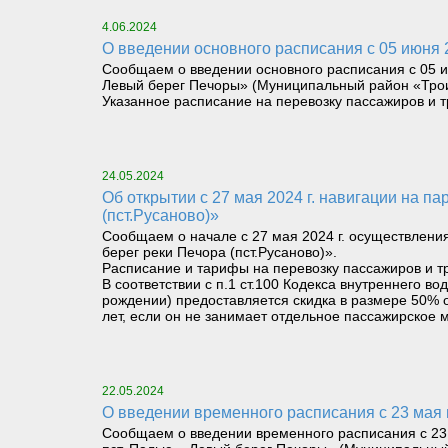
4.06.2024
О введении основного расписания с 05 июня
Сообщаем о введении основного расписания с 05 ию
Левый берег Печоры» (Муниципальный район «Трои
Указанное расписание на перевозку пассажиров и 
24.05.2024
Об открытии с 27 мая 2024 г. навигации на паромном маршруте «Левый берег реки Печора (Троицко-Печорск) – Правый берег реки Печора
(пст.Русаново)»
Сообщаем о начале с 27 мая 2024 г. осуществлени
берег реки Печора (пст.Русаново)».
Расписание и тарифы на перевозку пассажиров и т
В соответствии с п.1 ст.100 Кодекса внутреннего 
рождении) предоставляется скидка в размере 50% о
лет, если он не занимает отдельное пассажирское м
22.05.2024
О введении временного расписания с 23 мая
Сообщаем о введении временного расписания с 23 