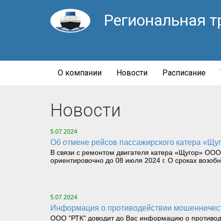
Региональная т
О компании
Новости
Расписание
Новости
5.07.2024
Об отмене рейсов пассажирского катера «Щуг
В связи с ремонтом двигателя катера «Щугор» ООО
ориентировочно до 08 июля 2024 г. О сроках возоб
5.07.2024
Информация о противодействии мошенничес
ООО "РТК" доводит до Вас информацию о противод