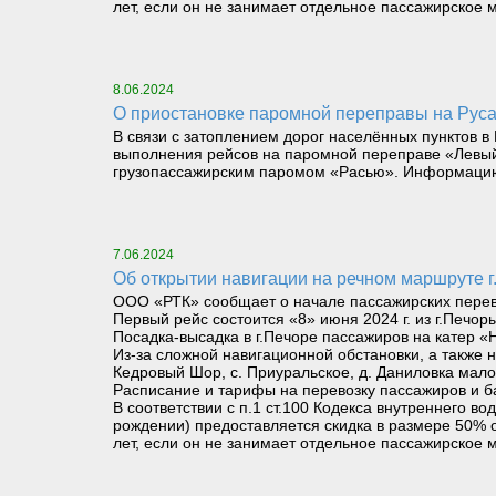
лет, если он не занимает отдельное пассажирское м
8.06.2024
О приостановке паромной переправы на Руса
В связи с затоплением дорог населённых пунктов в
выполнения рейсов на паромной переправе «Левый 
грузопассажирским паромом «Расью». Информацию
7.06.2024
Об открытии навигации на речном маршруте г.
ООО «РТК» сообщает о начале пассажирских перевоз
Первый рейс состоится «8» июня 2024 г. из г.Печоры
Посадка-высадка в г.Печоре пассажиров на катер «Н
Из-за сложной навигационной обстановки, а также 
Кедровый Шор, с. Приуральское, д. Даниловка мало
Расписание и тарифы на перевозку пассажиров и б
В соответствии с п.1 ст.100 Кодекса внутреннего 
рождении) предоставляется скидка в размере 50% о
лет, если он не занимает отдельное пассажирское м