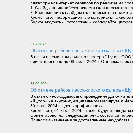
платформах интернет сервисов по реализации пос
1. Слайды по инфобезопасности (для просмотра н
2. Разъяснения к слайдам (для просмотра нажмите
Кроме того, информационные материалы также разм
Будьте аккуратны, осторожны и соблюдайте цифров
1.07.2024
Об отмене рейсов пассажирского катера «Щуг
В связи с ремонтом двигателя катера "Щугор" ООО 
ориентировочно до 08 июля 2024 г. О точных срока
28.06.2024
Об отмене рейсов пассажирского катера «Щу
В связи с необходимостью проведения дополнител
«Щугор» на внутримуниципальном маршруте д.Чарк
30 июня 2024 г. - день профилактики.
Кроме того, 01 июля 2024 г. также будут проводить
Ориентировочно, следующий рейс состоится по рас
Приносим извинения за доставленные неудобства.