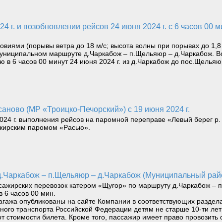
овиями (порывы ветра до 18 м/с; высота волны при порывах до 1,
муниципальном маршруте д.Чаркабож – п.Щельяюр – д.Чаркабож. Во
в 6 часов 00 минут 24 июня 2024 г. из д.Чаркабож до пос.Щельяю
аново (МР «Троицко-Печорский») с 19 июня 2024 г.
4 г. выполнения рейсов на паромной переправе «Левый берег р. П
ажирским паромом «Расью».
 д.Чаркабож – п.Щельяюр – д.Чаркабож (Муниципальный ра
жирских перевозок катером «Щугор» по маршруту д.Чаркабож – п.
в 6 часов 00 мин.
агажа опубликованы на сайте Компании в соответствующих раздела
водного транспорта Российской Федерации детям не старше 10-ти л
т стоимости билета. Кроме того, пассажир имеет право провозить 