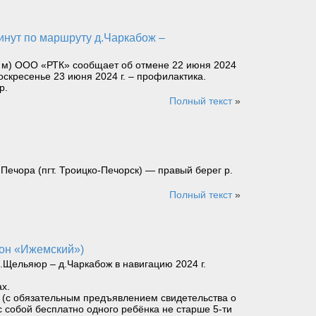
8 м) ООО «РТК» сообщает об отмене 22 июня 2024
скресенье 23 июня 2024 г. – профилактика.
р.
Полный текст
»
ечора (пгт. Троицко-Печорск) — правый берег р.
Полный текст
»
йон «Ижемский»)
Щельяюр – д.Чаркабож в навигацию 2024 г.
х.
ет (с обязательным предъявлением свидетельства о
с собой бесплатно одного ребёнка не старше 5-ти