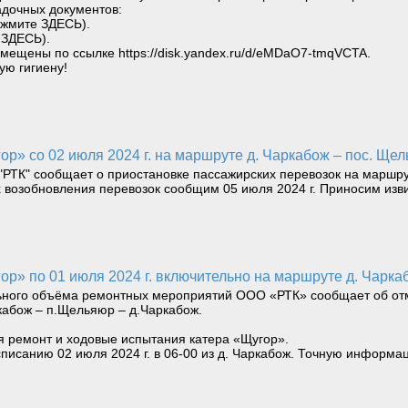
адочных документов:
ажмите ЗДЕСЬ).
 ЗДЕСЬ).
ещены по ссылке https://disk.yandex.ru/d/eMDaO7-tmqVCTA.
ую гигиену!
ор» со 02 июля 2024 г. на маршруте д. Чаркабож – пос. Ще
"РТК" сообщает о приостановке пассажирских перевозок на маршрут
х возобновления перевозок сообщим 05 июля 2024 г. Приносим изв
гор» по 01 июля 2024 г. включительно на маршруте д. Чарка
ьного объёма ремонтных мероприятий ООО «РТК» сообщает об отме
абож – п.Щельяюр – д.Чаркабож.
ся ремонт и ходовые испытания катера «Щугор».
писанию 02 июля 2024 г. в 06-00 из д. Чаркабож. Точную информ