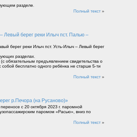
твующем разделе.
Полный текст
»
ый берег реки Илыч пст. Усть-Илыч – Левый берег
вующих разделах.
ет (с обязательным предъявлением свидетельства о
с собой бесплатно одного ребёнка не старше 5-ти
Полный текст
»
берег р.Печора (на Русаново)»
ереносе с 20 октября 2023 г. паромной
грузопассажирским паромом «Расью», вниз по
Полный текст
»