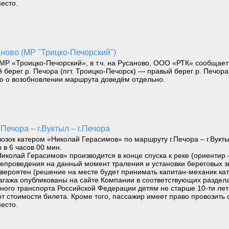
есто.
ново (МР "Трицко-Печорский")
 МР «Троицко-Печорский», в т.ч. на Русаново, ООО «РТК» сообщает
берег р. Печора (пгт. Троицко-Печорск) — правый берег р. Печор
 о возобновлении маршрута доведём отдельно.
Печора – г.Вуктыл – г.Печора
ок катером «Николай Герасимов» по маршруту г.Печора – г.Вуктыл 
 в 6 часов 00 мин.
иколай Герасимов» производится в конце спуска к реке (ориентир 
непроведения на данный момент траления и установки береговых з
вероятен (решение на месте будет принимать капитан-механик кат
агажа опубликованы на сайте Компании в соответствующих раздела
водного транспорта Российской Федерации детям не старше 10-ти л
т стоимости билета. Кроме того, пассажир имеет право провозить 
есто.