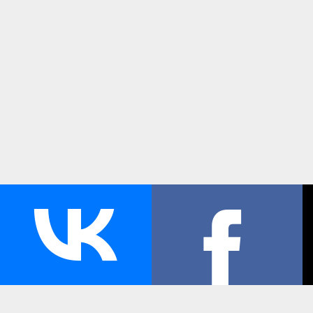
Региональная
транспортная компания
"Региональная транспортная компания" осуществляе
перевозки водным транспортом в труднодоступные р
бассейна Республики Коми комфортабельными пасса
проекта КС-110-32а с пассажировместимостью 24 чел
грузопассажирскими паромами с грузовместимостью 
пассажировместимостью 40 человек.
© 2016, ООО «Региональная транспортная компания»