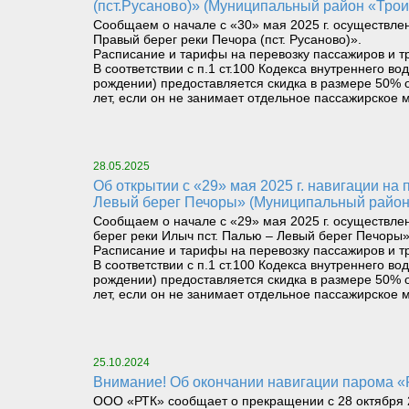
(пст.Русаново)» (Муниципальный район «Трои
Сообщаем о начале с «30» мая 2025 г. осуществле
Правый берег реки Печора (пст. Русаново)».
Расписание и тарифы на перевозку пассажиров и т
В соответствии с п.1 ст.100 Кодекса внутреннего 
рождении) предоставляется скидка в размере 50% о
лет, если он не занимает отдельное пассажирское м
28.05.2025
Об открытии с «29» мая 2025 г. навигации на паромном маршруте «Правый берег реки Илыч пст. Усть-Илыч – Левый берег реки Илыч пст. Палью –
Левый берег Печоры» (Муниципальный район
Сообщаем о начале с «29» мая 2025 г. осуществле
берег реки Илыч пст. Палью – Левый берег Печоры»
Расписание и тарифы на перевозку пассажиров и т
В соответствии с п.1 ст.100 Кодекса внутреннего 
рождении) предоставляется скидка в размере 50% о
лет, если он не занимает отдельное пассажирское м
25.10.2024
Внимание! Об окончании навигации парома «Р
ООО «РТК» сообщает о прекращении с 28 октября 2