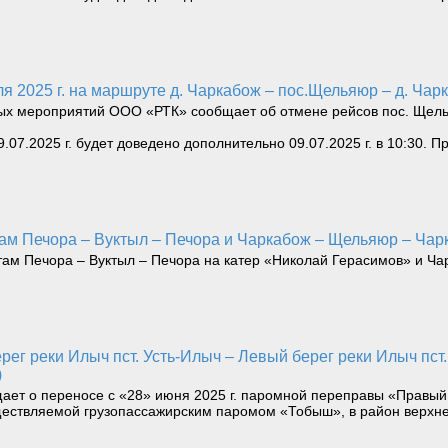
ля 2025 г. на маршруте д. Чаркабож – пос.Щельяюр – д. Чар
х мероприятий ООО «РТК» сообщает об отмене рейсов пос. Щельяюр
.07.2025 г. будет доведено дополнительно 09.07.2025 г. в 10:30. 
там Печора – Вуктыл – Печора и Чаркабож – Щельяюр – Чар
ам Печора – Вуктыл – Печора на катер «Николай Герасимов» и Ча
)
ет о переносе с «28» июня 2025 г. паромной переправы «Правый б
ществляемой грузопассажирским паромом «Тобыш», в район верхне