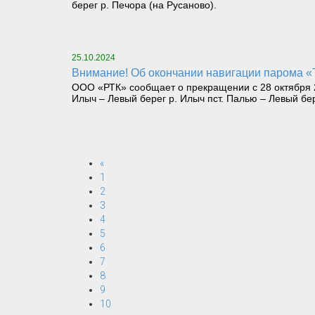
берег р. Печора (на Русаново).
25.10.2024
Внимание! Об окончании навигации парома «Т
ООО «РТК» сообщает о прекращении с 28 октября 2
Илыч – Левый берег р. Илыч пст. Палью – Левый бе
«
1
2
3
4
5
6
7
8
9
10