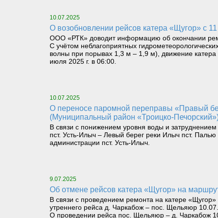
10.07.2025
О возобновлении рейсов катера «Щугор» с 11
ООО «РТК» доводит информацию об окончании рем
С учётом неблагоприятных гидрометеорологических 
волны при порывах 1,3 м – 1,9 м), движение катер
июля 2025 г. в 06:00.
10.07.2025
О переносе паромной переправы «Правый берег реки Илыч пст. Усть-Илыч – Левый берег реки Илыч пст. Палью – Левый берег Печоры»
(Муниципальный район «Троицко-Печорский»
В связи с понижением уровня воды и затруднением
пст. Усть-Илыч – Левый берег реки Илыч пст. Пал
администрации пст. Усть-Илыч.
9.07.2025
Об отмене рейсов катера «Щугор» на маршру
В связи с проведением ремонта на катере «Щугор» 
утреннего рейса д. Чаркабож – пос. Щельяюр 10.07.
О проведении рейса пос. Щельяюр – д. Чаркабож 10