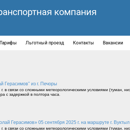
ранспортная компания
Тарифы
Льготный проезд
Контакты
Вакансии
ай Герасимов" из г. Печоры
 г. в связи со сложными метеорологическими условиями (туман, ни
ра с задержкой в полтора часа.
лай Герасимов» 05 сентября 2025 г. на маршруте г. Вуктыл 
 г. в связи со сложными метеорологическими условиями (туман, ни