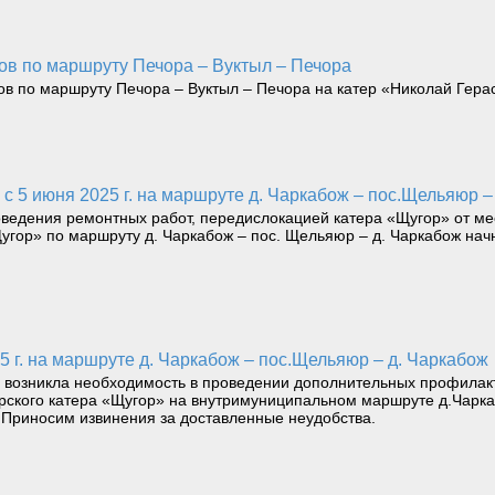
тов по маршруту Печора – Вуктыл – Печора
тов по маршруту Печора – Вуктыл – Печора на катер «Николай Гера
 с 5 июня 2025 г. на маршруте д. Чаркабож – пос.Щельяюр –
оведения ремонтных работ, передислокацией катера «Щугор» от м
Щугор» по маршруту д. Чаркабож – пос. Щельяюр – д. Чаркабож нач
5 г. на маршруте д. Чаркабож – пос.Щельяюр – д. Чаркабож
 возникла необходимость в проведении дополнительных профилакт
ирского катера «Щугор» на внутримуниципальном маршруте д.Чарк
 Приносим извинения за доставленные неудобства.