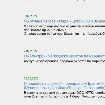
8.07.2025
Об отмене рейсов катера «Щугор» 08 и 09 ию
В связи с необходимостью осуществления ремонтны
пос. Щельяюр 09.07.2025 г.
О проведении рейса пос. Щельяюр – д. Чаркабож 09
2.07.2025
Об электронной продаже билетов по маршру
Доступна электронная продажа билетов по маршрут
28.06.2025
О переносе паромной переправы «Правый берег реки Илыч пст. Усть-Илыч – Левый берег реки Илыч пст. Палью – Левый берег Печоры»
(Муниципальный район «Троицко-Печорский»
В связи с подъёмом уровня воды ООО «РТК» сообща
реки Илыч пст. Палью – Левый берег Печоры», осу