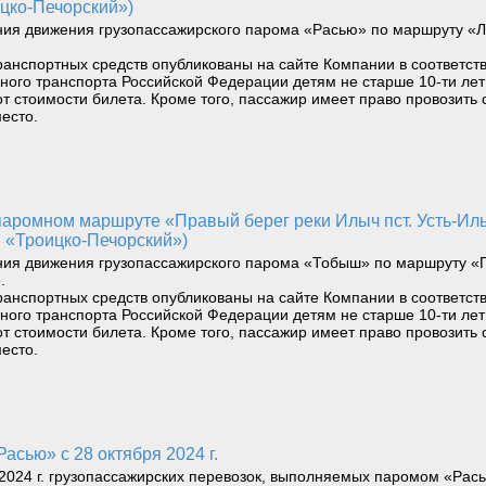
цко-Печорский»)
ния движения грузопассажирского парома «Расью» по маршруту «Л
ранспортных средств опубликованы на сайте Компании в соответст
водного транспорта Российской Федерации детям не старше 10-ти л
т стоимости билета. Кроме того, пассажир имеет право провозить 
есто.
 «Троицко-Печорский»)
ния движения грузопассажирского парома «Тобыш» по маршруту «П
.
ранспортных средств опубликованы на сайте Компании в соответст
водного транспорта Российской Федерации детям не старше 10-ти л
т стоимости билета. Кроме того, пассажир имеет право провозить 
есто.
асью» с 28 октября 2024 г.
024 г. грузопассажирских перевозок, выполняемых паромом «Рас