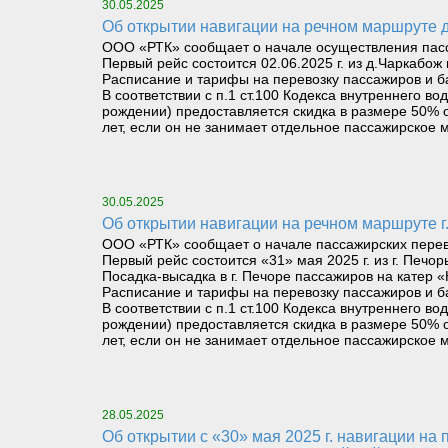
30.05.2025
Об открытии навигации на речном маршруте
ООО «РТК» сообщает о начале осуществления пасса
Первый рейс состоится 02.06.2025 г. из д.Чаркабож 
Расписание и тарифы на перевозку пассажиров и б
В соответствии с п.1 ст.100 Кодекса внутреннего 
рождении) предоставляется скидка в размере 50% о
лет, если он не занимает отдельное пассажирское м
30.05.2025
Об открытии навигации на речном маршруте г.
ООО «РТК» сообщает о начале пассажирских перевоз
Первый рейс состоится «31» мая 2025 г. из г. Печор
Посадка-высадка в г. Печоре пассажиров на катер «
Расписание и тарифы на перевозку пассажиров и б
В соответствии с п.1 ст.100 Кодекса внутреннего 
рождении) предоставляется скидка в размере 50% о
лет, если он не занимает отдельное пассажирское м
28.05.2025
Об открытии с «30» мая 2025 г. навигации на паромном маршруте «Левый берег реки Печора (Троицко-Печорск) – Правый берег реки Печора