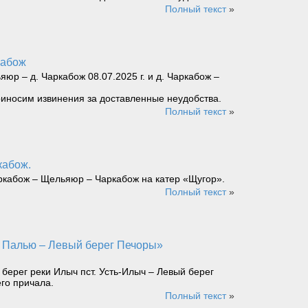
Полный текст
»
кабож
 – д. Чаркабож 08.07.2025 г. и д. Чаркабож –
Приносим извинения за доставленные неудобства.
Полный текст
»
кабож.
ркабож – Щельяюр – Чаркабож на катер «Щугор».
Полный текст
»
ерег реки Илыч пст. Усть-Илыч – Левый берег
го причала.
Полный текст
»