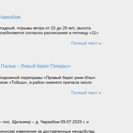
 Чаркабож
падный, порывы ветра от 15 до 20 м/с; высота
возобновится согласно расписанию в пятницу «11»
Полный текст
»
. паромной переправы «Правый берег реки Илыч
омом «Тобыш», в район нижнего причала около
Полный текст
»
пос. Щельяюр – д. Чаркабож 09.07.2025 г. и
Приносим извинения за доставленные неудобства.