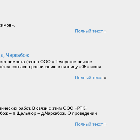
симов».
Полный текст
»
 д. Чаркабож
еста ремонта (затон ООО «Печорское речное
нётся согласно расписанию в пятницу «05» июня
Полный текст
»
ических работ. В связи с этим ООО «РТК»
абож – п.Щельяюр – д.Чаркабож. О проведении
Полный текст
»