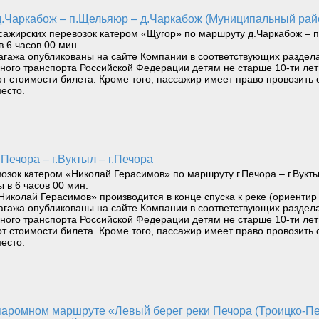
 д.Чаркабож – п.Щельяюр – д.Чаркабож (Муниципальный ра
жирских перевозок катером «Щугор» по маршруту д.Чаркабож – п.
в 6 часов 00 мин.
агажа опубликованы на сайте Компании в соответствующих раздела
водного транспорта Российской Федерации детям не старше 10-ти л
т стоимости билета. Кроме того, пассажир имеет право провозить 
есто.
Печора – г.Вуктыл – г.Печора
ок катером «Николай Герасимов» по маршруту г.Печора – г.Вуктыл 
ы в 6 часов 00 мин.
Николай Герасимов» производится в конце спуска к реке (ориентир
агажа опубликованы на сайте Компании в соответствующих раздела
водного транспорта Российской Федерации детям не старше 10-ти л
т стоимости билета. Кроме того, пассажир имеет право провозить 
есто.