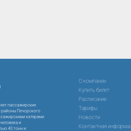
О компании
я
Купить билет
Расписание
ляет пассажирские
Тарифы
е районы Печорского
Новости
ссажирскими катерами
человека и
Контактная информа
ью 40 тонн и