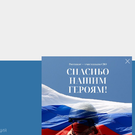
×
+7 (82142) 7-14-16
+7 (82142) 3-28-15
РК г. Печора ул. Лесная д. 2
ooortk-2011@mail.ru
ция