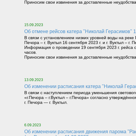
Приносим свои извинения за доставленные неудобства
15.09.2023
Об отмене рейсов катера "Николай Герасимов" 
В связи с установлением низких уровней воды на рек
Печора – г. Вуктыл 16 сентября 2023 г. и г. Вуктыл – г. 
Информация о проведении 19 сентября 2023 г. рейса от
часов.
Приносим свои извинения за доставленные неудобства
13.09.2023
Об изменении расписания катера "Николай Герас
В связи с наступлением периода уменьшения светового
«г.Печора – г.Вуктыл – г.Печора» согласно утверждён
г. Печора — г. Вуктыл.
6.09.2023
Об изменении расписания движения парома "Расью" на маршруте «Левый берег реки Печора (Троицко-Печорск) – Правый берег реки Печора