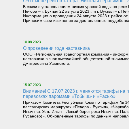
Об отмене рейсов катера "Николай Герасимов" 2
В связи с установлением низких уровней воды на рек
Печора – г. Вуктыл 22 августа 2023 г. и г. Вуктыл – г. Пе
Информация о проведении 24 августа 2023 г. рейса от г
Приносим свои извинения за доставленные неудобства
10.08.2023
О проведении года наставника
ООО «Региональная транспортная компания» информируе
наставника в знак высочайшей общественной значимост
Дмитриевича Ушинского.
15.07.2023
Внимание! С 17.07.2023 г. меняются тарифы на пассажирских перевозках катерами «Николай Герасимов» и «Щугор», а также на грузопассажирских
перевозках паромами «Тобыш» и «Расью»
Приказом Комитета Республики Коми по тарифам № 34/
пассажирских маршрутах «Печора - Вуктыл», «Чаркабо
Илыч пст. Усть-Илыч – Левый берег реки Илыч пст. Пал
Русаново)». Обновлённые тарифы по данным направл