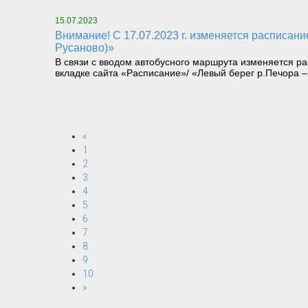
15.07.2023
Внимание! С 17.07.2023 г. изменяется расписание паромной переправы «Левый берег р.Печора (пгт.Троицко-Печорск) – правый берег р.Печора (на
Русаново)»
В связи с вводом автобусного маршрута изменяется 
вкладке сайта «Расписание»/ «Левый берег р.Печора –
«
1
2
3
4
5
6
7
8
9
10
»