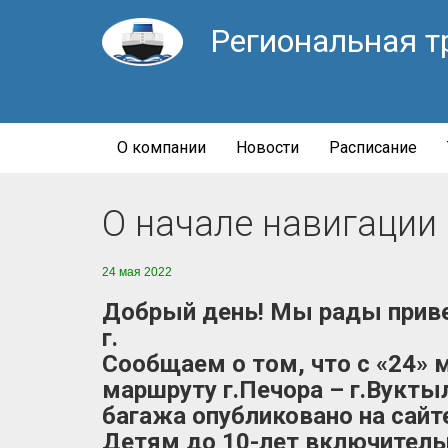
Региональная т
О компании
Новости
Расписание
О начале навигации 
24 мая 2022
Добрый день! Мы рады приве
г.
Сообщаем о том, что с «24» 
маршруту г.Печора – г.Вукты
багажа опубликовано на сайт
Детям до 10-лет включитель