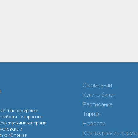
О компании
я
Купить билет
Расписание
ляет пассажирские
Тарифы
е районы Печорского
Новости
ссажирскими катерами
человека и
Контактная информа
ью 40 тонн и