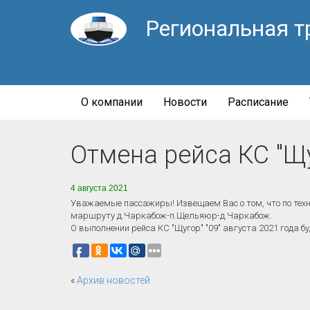
Региональная т
О компании
Новости
Расписание
Отмена рейса КС "Щу
4 августа 2021
Уважаемые пассажиры! Извещаем Вас о том, что по техни
маршруту д.Чаркабож-п.Щельяюр-д.Чаркабож.
О выполнении рейса КС "Щугор" "09" августа 2021 года 
«
Архив новостей