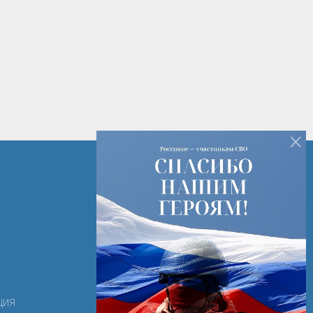
×
+7 (82142) 7-14-16
+7 (82142) 3-28-15
РК г. Печора ул. Лесная д. 2
ooortk-2011@mail.ru
ция