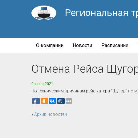
Региональная т
О компании
Новости
Расписание
Отмена Рейса Щуго
9 июня 2021
По техническим причинам рейс катера "Щугор" по
«
Архив новостей