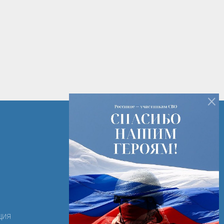
×
+7 (82142) 7-14-16
+7 (82142) 3-28-15
РК г. Печора ул. Лесная д. 2
ooortk-2011@mail.ru
ция