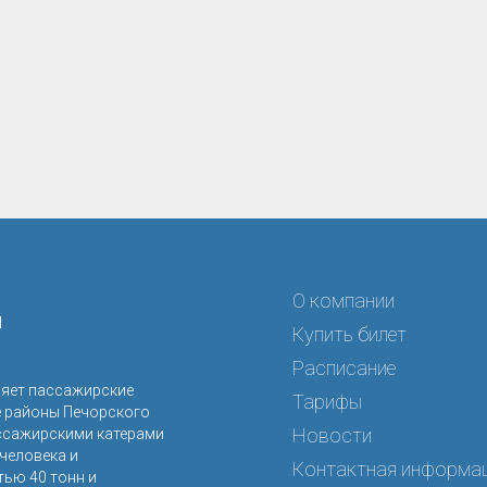
О компании
я
Купить билет
Расписание
ляет пассажирские
Тарифы
е районы Печорского
Новости
ссажирскими катерами
человека и
Контактная информа
ью 40 тонн и