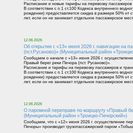
Расписание и новые тарифы на перевозку пассажиров 
В соответствии с п.1 ст.100 Кодекса внутреннего вод
рождении) предоставляется скидка в размере 50% от с
лет, если он не занимает отдельное пассажирское мест
12.06.2026
Об открытии с «13» июня 2026 г. навигации на паромном маршруте «Левый берег реки Печора (Троицко-Печорск) – Правый берег реки Печора
(пст.Русаново)» (Муниципальный район «Троицк
Сообщаем о начале с «13» июня 2026 г. осуществлени
Правый берег реки Печора (пст. Русаново)».
Расписание и тарифы на перевозку пассажиров и тран
В соответствии с п.1 ст.100 Кодекса внутреннего вод
рождении) предоставляется скидка в размере 50% от с
лет, если он не занимает отдельное пассажирское мест
12.06.2026
О паромной переправе по маршруту «Правый берег реки Илыч пст. Усть-Илыч – Левый берег реки Илыч пст. Палью – Левый берег Печоры»
(Муниципальный район «Троицко-Печорский»)
Сообщаем, что с «12» июня 2026 г. осуществление пер
Печоры» производит грузопассажирский паром «Тобыш