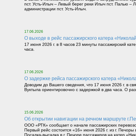
пст. Усть-Илыч – Левый берег реки Илыч пст. Палью 
администрации пст. Усть-Илыч.
17.06.2026
О выходе в рейс пассажирского катера «Николай 
17 июня 2026 г. в 8 часов 23 минуты пассажирский кат
часа.
17.06.2026
О задержке рейса пассажирского катера «Никола
Доводим до Вашего сведения, что 17 июня 2026 г. в св
Вуктыла ориентировочно с задержкой в два часа. О р
15.06.2026
Об открытии навигации на речном маршруте г.Печ
ООО «РТК» сообщает о начале пассажирских перевозок 
Первый рейс состоится «16» июня 2026 г. из г. Печоры 
Посадка-высадка в г. Печоре пассажиров на катер «Ник