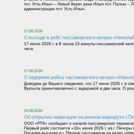
пст. Усть-Илыч – Левый берег реки Илыч пст. Палью 
администрации пст. Усть-Илыч.
17.06.2026
О выходе в рейс пассажирского катера «Николай 
17 июня 2026 г. в 8 часов 23 минуты пассажирский кат
часа.
17.06.2026
О задержке рейса пассажирского катера «Никола
Доводим до Вашего сведения, что 17 июня 2026 г. в св
Вуктыла ориентировочно с задержкой в два часа. О р
15.06.2026
Об открытии навигации на речном маршруте г.Печ
ООО «РТК» сообщает о начале пассажирских перевозок 
Первый рейс состоится «16» июня 2026 г. из г. Печоры 
Посадка-высадка в г. Печоре пассажиров на катер «Ник