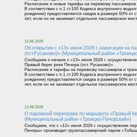
Расписание и новые тарифы на перевозку пассажиров 
В соответствии с п.1 ст.100 Кодекса внутреннего вод
рождении) предоставляется скидка в размере 50% от с
лет, если он не занимает отдельное пассажирское мест
12.06.2026
Об открытии с «13» июня 2026 г. навигации на паромном маршруте «Левый берег реки Печора (Троицко-Печорск) – Правый берег реки Печора
(пст.Русаново)» (Муниципальный район «Троицк
Сообщаем о начале с «13» июня 2026 г. осуществлени
Правый берег реки Печора (пст. Русаново)».
Расписание и тарифы на перевозку пассажиров и тран
В соответствии с п.1 ст.100 Кодекса внутреннего вод
рождении) предоставляется скидка в размере 50% от с
лет, если он не занимает отдельное пассажирское мест
12.06.2026
О паромной переправе по маршруту «Правый берег реки Илыч пст. Усть-Илыч – Левый берег реки Илыч пст. Палью – Левый берег Печоры»
(Муниципальный район «Троицко-Печорский»)
Сообщаем, что с «12» июня 2026 г. осуществление пер
Печоры» производит грузопассажирский паром «Тобыш