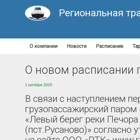
Региональная тр
О компании
Новости
Расписание
Та
О новом расписании п
1 октября 2025
В связи с наступлением пе
грузопассажирский паром 
«Левый берег реки Печора
(пст.Русаново)» согласно
на сайте ООО «РТК» www.rtk