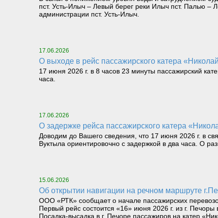
пст. Усть-Илыч – Левый берег реки Илыч пст. Палью 
администрации пст. Усть-Илыч.
17.06.2026
О выходе в рейс пассажирского катера «Николай 
17 июня 2026 г. в 8 часов 23 минуты пассажирский кат
часа.
17.06.2026
О задержке рейса пассажирского катера «Никола
Доводим до Вашего сведения, что 17 июня 2026 г. в св
Вуктыла ориентировочно с задержкой в два часа. О р
15.06.2026
Об открытии навигации на речном маршруте г.Печ
ООО «РТК» сообщает о начале пассажирских перевозок 
Первый рейс состоится «16» июня 2026 г. из г. Печоры 
Посадка-высадка в г. Печоре пассажиров на катер «Ник