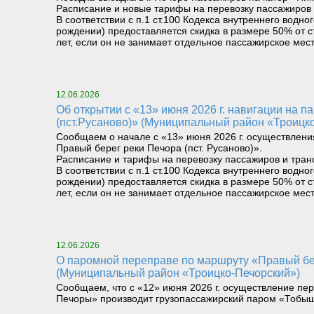
Расписание и новые тарифы на перевозку пассажиров 
В соответствии с п.1 ст.100 Кодекса внутреннего вод
рождении) предоставляется скидка в размере 50% от с
лет, если он не занимает отдельное пассажирское мест
12.06.2026
Об открытии с «13» июня 2026 г. навигации на паромном маршруте «Левый берег реки Печора (Троицко-Печорск) – Правый берег реки Печора
(пст.Русаново)» (Муниципальный район «Троицк
Сообщаем о начале с «13» июня 2026 г. осуществлени
Правый берег реки Печора (пст. Русаново)».
Расписание и тарифы на перевозку пассажиров и тран
В соответствии с п.1 ст.100 Кодекса внутреннего вод
рождении) предоставляется скидка в размере 50% от с
лет, если он не занимает отдельное пассажирское мест
12.06.2026
О паромной переправе по маршруту «Правый берег реки Илыч пст. Усть-Илыч – Левый берег реки Илыч пст. Палью – Левый берег Печоры»
(Муниципальный район «Троицко-Печорский»)
Сообщаем, что с «12» июня 2026 г. осуществление пер
Печоры» производит грузопассажирский паром «Тобыш