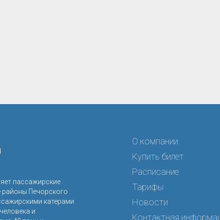
О компании
я
Купить билет
Расписание
ляет пассажирские
Тарифы
е районы Печорского
Новости
ссажирскими катерами
человека и
Контактная информа