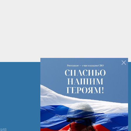
×
+7 (82142) 7-14-16
+7 (82142) 3-28-15
РК г. Печора ул. Лесная д. 2
ooortk-2011@mail.ru
ция