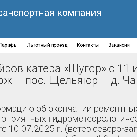
ранспортная компания
Тарифы
Льготный проезд
Контакты
Вакансии
сов катера «Щугор» с 11 и
ож – пос. Щельяюр – д. Ч
рмацию об окончании ремонтных 
гоприятных гидрометеорологичес
 10.07.2025 г. (ветер северо-за