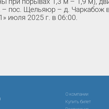
ны при порывах 1,3 м – 1,9 м), д
 – пос. Щельяюр – д. Чаркабож 
» июля 2025 г. в 06:00.
О компании
я
Купить билет