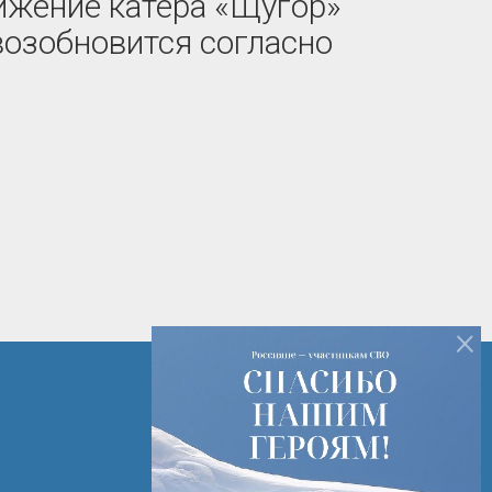
вижение катера «Щугор»
возобновится согласно
×
+7 (82142) 7-14-16
+7 (82142) 3-28-15