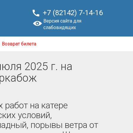

+7 (82142) 7-14-16
Версия сайта для
слабовидящих
Возврат билета
юля 2025 г. на
аркабож
работ на катере
ких условий,
падный, порывы ветра от