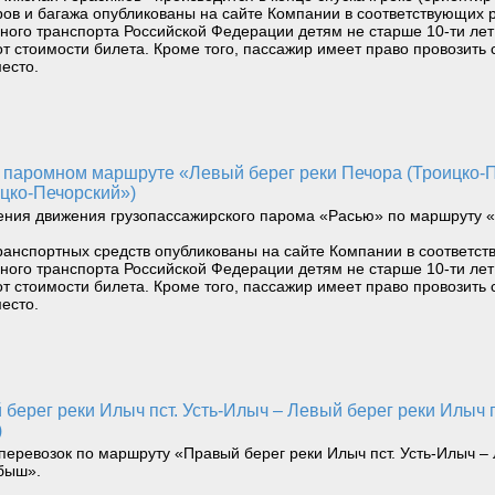
ов и багажа опубликованы на сайте Компании в соответствующих 
водного транспорта Российской Федерации детям не старше 10-ти л
т стоимости билета. Кроме того, пассажир имеет право провозить 
есто.
цко-Печорский»)
ения движения грузопассажирского парома «Расью» по маршруту «
ранспортных средств опубликованы на сайте Компании в соответст
водного транспорта Российской Федерации детям не старше 10-ти л
т стоимости билета. Кроме того, пассажир имеет право провозить 
есто.
)
перевозок по маршруту «Правый берег реки Илыч пст. Усть-Илыч – 
быш».