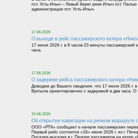
пст. Усть-Илыч – Левый берег реки Илыч пст. Пал
администрации пст. Усть-Илыч.
17.06.2026
О выходе в рейс пассажирского катера «Никол
17 июня 2026 г. в 8 часов 23 минуты пассажирский 
часа.
17.06.2026
О задержке рейса пассажирского катера «Нико
Доводим до Вашего сведения, что 17 июня 2026 г. в
Вуктыла ориентировочно с задержкой в два часа. 
15.06.2026
Об открытии навигации на речном маршруте г.
ООО «РТК» сообщает о начале пассажирских перевоз
Первый рейс состоится «16» июня 2026 г. из г. Печо
Посадка-высадка в г. Печоре пассажиров на катер «