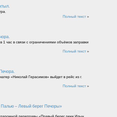
ктыл.
тра.
Полный текст
»
чора.
 в 1 час в связи с ограничениями объёмов заправки
Полный текст
»
 Печора.
катер «Николай Герасимов» выйдет в рейс из г.
Полный текст
»
. паромной переправы «Правый берег реки Илыч