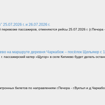
25.07.2026 г. и 26.07.2026 г.
ревозке пассажиров, отменяются рейсы 25.07.2026 г. (г.Печора - г.В
иево на маршруте деревня Чаркабож – посёлок Щельяюр с 10
6 г. пассажирский катер «Щугор» в селе Кипиево будет делать остан
тронных билетов по направлениям г.Печора - г.Вуктыл и д.Чаркабо