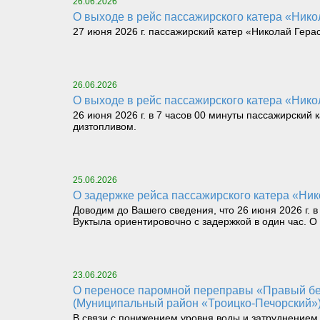
26.06.2026
О выходе в рейс пассажирского катера «Никол
27 июня 2026 г. пассажирский катер «Николай Герас
26.06.2026
О выходе в рейс пассажирского катера «Никол
26 июня 2026 г. в 7 часов 00 минуты пассажирский 
дизтопливом.
25.06.2026
О задержке рейса пассажирского катера «Нико
Доводим до Вашего сведения, что 26 июня 2026 г. в
Вуктыла ориентировочно с задержкой в один час. 
23.06.2026
О переносе паромной переправы «Правый берег реки Илыч пст. Усть-Илыч – Левый берег реки Илыч пст. Палью – Левый берег Печоры»
(Муниципальный район «Троицко-Печорский»
В связи с понижением уровня воды и затруднением