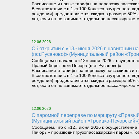
Расписание и новые тарифы на перевозку пассажир
В соответствии с п.1 ст.100 Кодекса внутреннего 
рождении) предоставляется скидка в размере 50% о
лет, если он не занимает отдельное пассажирское м
12.06.2026
Об открытии с «13» июня 2026 г. навигации на паромном маршруте «Левый берег реки Печора (Троицко-Печорск) – Правый берег реки Печора
(пст.Русаново)» (Муниципальный район «Трои
Сообщаем о начале с «13» июня 2026 г. осуществл
Правый берег реки Печора (пст. Русаново)».
Расписание и тарифы на перевозку пассажиров и т
В соответствии с п.1 ст.100 Кодекса внутреннего 
рождении) предоставляется скидка в размере 50% о
лет, если он не занимает отдельное пассажирское м
12.06.2026
О паромной переправе по маршруту «Правый берег реки Илыч пст. Усть-Илыч – Левый берег реки Илыч пст. Палью – Левый берег Печоры»
(Муниципальный район «Троицко-Печорский»
Сообщаем, что с «12» июня 2026 г. осуществление 
Печоры» производит грузопассажирский паром «То