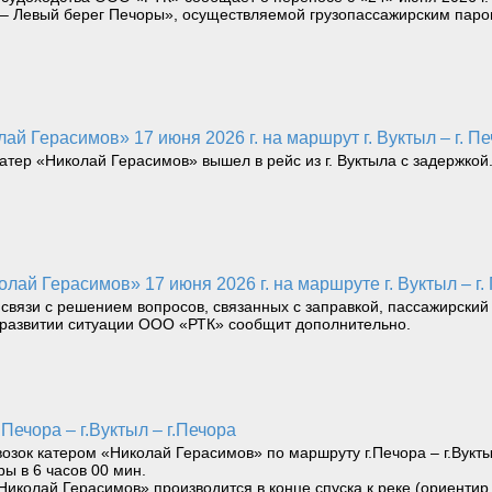
ью – Левый берег Печоры», осуществляемой грузопассажирским пар
ай Герасимов» 17 июня 2026 г. на маршрут г. Вуктыл – г. Пе
катер «Николай Герасимов» вышел в рейс из г. Вуктыла с задержкой
лай Герасимов» 17 июня 2026 г. на маршруте г. Вуктыл – г.
 связи с решением вопросов, связанных с заправкой, пассажирский 
О развитии ситуации ООО «РТК» сообщит дополнительно.
Печора – г.Вуктыл – г.Печора
ок катером «Николай Герасимов» по маршруту г.Печора – г.Вуктыл 
ры в 6 часов 00 мин.
Николай Герасимов» производится в конце спуска к реке (ориентир