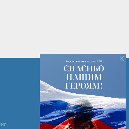
×
+7 (82142) 7-14-16
+7 (82142) 3-28-15
РК г. Печора ул. Лесная д. 2
ooortk-2011@mail.ru
ция