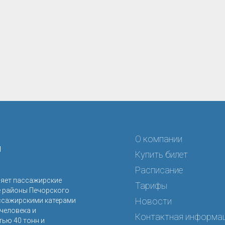
О компании
я
Купить билет
Расписание
ляет пассажирские
Тарифы
е районы Печорского
Новости
ссажирскими катерами
человека и
Контактная информа
ью 40 тонн и