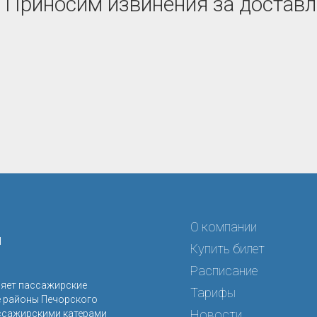
 Приносим извинения за доставл
О компании
я
Купить билет
Расписание
ляет пассажирские
Тарифы
е районы Печорского
Новости
ссажирскими катерами