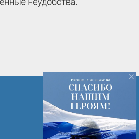
енные неудобства.
×
+7 (82142) 7-14-16
+7 (82142) 3-28-15
РК г. Печора ул. Лесная д. 2