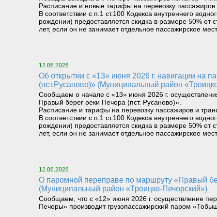
Расписание и новые тарифы на перевозку пассажиров 
В соответствии с п.1 ст.100 Кодекса внутреннего вод
рождении) предоставляется скидка в размере 50% от с
лет, если он не занимает отдельное пассажирское мест
12.06.2026
Об открытии с «13» июня 2026 г. навигации на паромном маршруте «Левый берег реки Печора (Троицко-Печорск) – Правый берег реки Печора
(пст.Русаново)» (Муниципальный район «Троицк
Сообщаем о начале с «13» июня 2026 г. осуществлени
Правый берег реки Печора (пст. Русаново)».
Расписание и тарифы на перевозку пассажиров и тран
В соответствии с п.1 ст.100 Кодекса внутреннего вод
рождении) предоставляется скидка в размере 50% от с
лет, если он не занимает отдельное пассажирское мест
12.06.2026
О паромной переправе по маршруту «Правый берег реки Илыч пст. Усть-Илыч – Левый берег реки Илыч пст. Палью – Левый берег Печоры»
(Муниципальный район «Троицко-Печорский»)
Сообщаем, что с «12» июня 2026 г. осуществление пер
Печоры» производит грузопассажирский паром «Тобыш