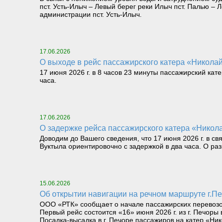
пст. Усть-Илыч – Левый берег реки Илыч пст. Палью 
администрации пст. Усть-Илыч.
17.06.2026
О выходе в рейс пассажирского катера «Николай 
17 июня 2026 г. в 8 часов 23 минуты пассажирский кат
часа.
17.06.2026
О задержке рейса пассажирского катера «Никола
Доводим до Вашего сведения, что 17 июня 2026 г. в св
Вуктыла ориентировочно с задержкой в два часа. О р
15.06.2026
Об открытии навигации на речном маршруте г.Печ
ООО «РТК» сообщает о начале пассажирских перевозок 
Первый рейс состоится «16» июня 2026 г. из г. Печоры 
Посадка-высадка в г. Печоре пассажиров на катер «Ник