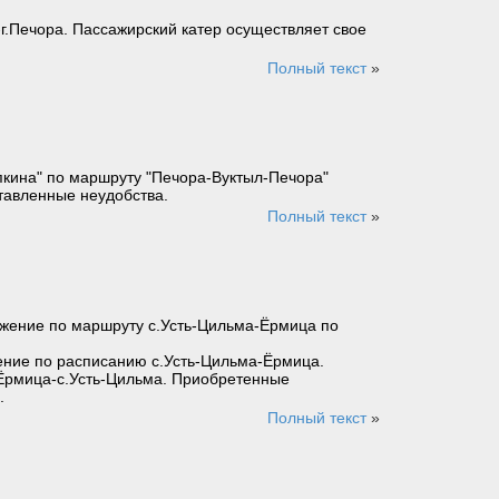
-г.Печора. Пассажирский катер осуществляет свое
Полный текст
»
пкина" по маршруту "Печора-Вуктыл-Печора"
тавленные неудобства.
Полный текст
»
вижение по маршруту с.Усть-Цильма-Ёрмица по
ижение по расписанию с.Усть-Цильма-Ёрмица.
у Ёрмица-с.Усть-Цильма. Приобретенные
.
Полный текст
»