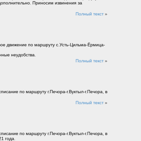
 дополнительно. Приносим извинения за
Полный текст
»
свое движение по маршруту с.Усть-Цильма-Ёрмица-
нные неудобства.
Полный текст
»
исание по маршруту г.Печора-г.Вуктыл-г.Печора, в
Полный текст
»
исание по маршруту г.Печора-г.Вуктыл-г.Печора, в
1 года.