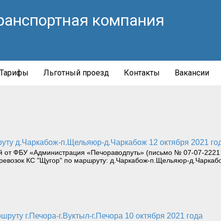
ранспортная компания
Тарифы
Льготный проезд
Контакты
Вакансии
руту д.Чаркабож-п.Щельяюр-д.Чаркабож 12 октября 2021 го
от ФБУ «Администрация «Печораводпуть» (письмо № 07-07-2221 
евозок КС "Щугор" по маршруту: д.Чаркабож-п.Щельяюр-д.Чаркабо
шруту г.Печора-г.Вуктыл-г.Печора 10 октября 2021 года