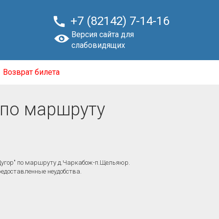

+7 (82142) 7-14-16
Версия сайта для
слабовидящих
Возврат билета
 по маршруту
"Щугор" по маршруту д.Чаркабож-п.Щельяюр.
редоставленные неудобства.