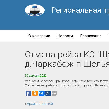
Региональная т
О компании
Новости
Расписание
Отмена рейса КС "Щу
д.Чаркабож-п.Щель
30 августа 2021
Уважаемые пассажиры! Извещаем Вас о том, что по техн
О выполнении рейса КС "Щугор по маршруту п.Щельяюр-д
«
Архив новостей