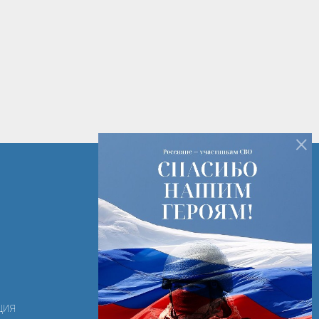
×
+7 (82142) 7-14-16
+7 (82142) 3-28-15
РК г. Печора ул. Лесная д. 2
ooortk-2011@mail.ru
ция