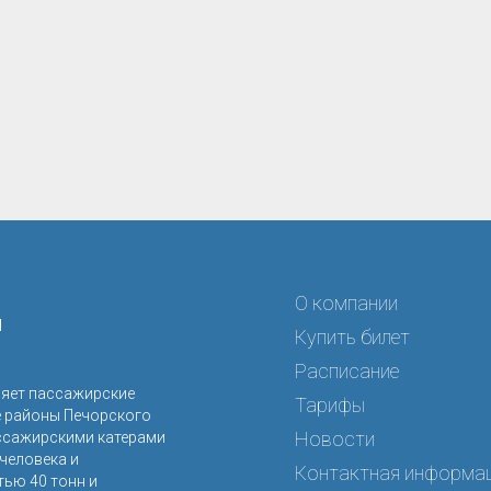
О компании
я
Купить билет
Расписание
ляет пассажирские
Тарифы
е районы Печорского
Новости
ссажирскими катерами
человека и
Контактная информа
ью 40 тонн и