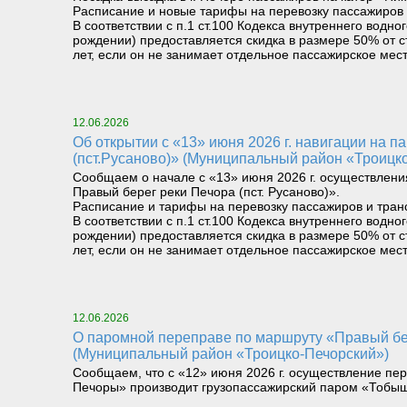
Расписание и новые тарифы на перевозку пассажиров 
В соответствии с п.1 ст.100 Кодекса внутреннего вод
рождении) предоставляется скидка в размере 50% от с
лет, если он не занимает отдельное пассажирское мест
12.06.2026
Об открытии с «13» июня 2026 г. навигации на паромном маршруте «Левый берег реки Печора (Троицко-Печорск) – Правый берег реки Печора
(пст.Русаново)» (Муниципальный район «Троицк
Сообщаем о начале с «13» июня 2026 г. осуществлени
Правый берег реки Печора (пст. Русаново)».
Расписание и тарифы на перевозку пассажиров и тран
В соответствии с п.1 ст.100 Кодекса внутреннего вод
рождении) предоставляется скидка в размере 50% от с
лет, если он не занимает отдельное пассажирское мест
12.06.2026
О паромной переправе по маршруту «Правый берег реки Илыч пст. Усть-Илыч – Левый берег реки Илыч пст. Палью – Левый берег Печоры»
(Муниципальный район «Троицко-Печорский»)
Сообщаем, что с «12» июня 2026 г. осуществление пер
Печоры» производит грузопассажирский паром «Тобыш