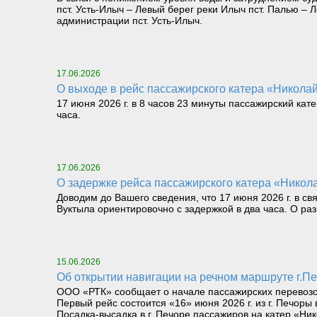
пст. Усть-Илыч – Левый берег реки Илыч пст. Палью 
администрации пст. Усть-Илыч.
17.06.2026
О выходе в рейс пассажирского катера «Николай 
17 июня 2026 г. в 8 часов 23 минуты пассажирский кат
часа.
17.06.2026
О задержке рейса пассажирского катера «Никола
Доводим до Вашего сведения, что 17 июня 2026 г. в св
Вуктыла ориентировочно с задержкой в два часа. О р
15.06.2026
Об открытии навигации на речном маршруте г.Печ
ООО «РТК» сообщает о начале пассажирских перевозок 
Первый рейс состоится «16» июня 2026 г. из г. Печоры 
Посадка-высадка в г. Печоре пассажиров на катер «Ник