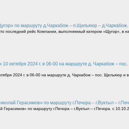
Щугор» по маршруту д.Чаркабож – п.Щельяюр – д.Чаркабож.
 последний рейс Компании, выполняемый катером «Щугор», в навиг
тября 2024 г. в 06-00 на маршруте д. Чаркабож – пос. Щельяюр и 
иколай Герасимов» по маршруту г.Печора – г.Вуктыл – г.Печ
Герасимов» по маршруту г.Печора – г.Вуктыл – г.Печора. с 10.10.2