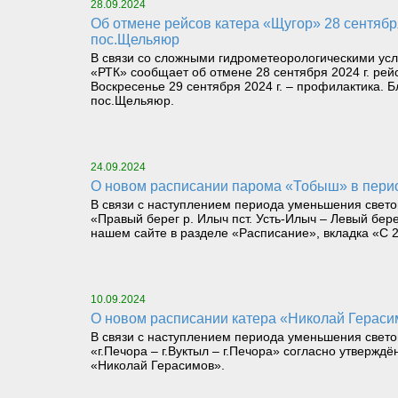
28.09.2024
Об отмене рейсов катера «Щугор» 28 сентября 2024 г. и возобновлении рейсов 30 сентября 2024 г. с 6 часов 00 минут по маршруту д.Чаркабож –
пос.Щельяюр
В связи со сложными гидрометеорологическими усл
«РТК» сообщает об отмене 28 сентября 2024 г. ре
Воскресенье 29 сентября 2024 г. – профилактика. 
пос.Щельяюр.
24.09.2024
О новом расписании парома «Тобыш» в пери
В связи с наступлением периода уменьшения свето
«Правый берег р. Илыч пст. Усть-Илыч – Левый бе
нашем сайте в разделе «Расписание», вкладка «С 2
10.09.2024
О новом расписании катера «Николай Герас
В связи с наступлением периода уменьшения светов
«г.Печора – г.Вуктыл – г.Печора» согласно утверж
«Николай Герасимов».