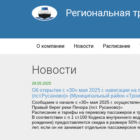
Региональная т
О компании
Новости
Расписание
Новости
28.05.2025
Об открытии с «30» мая 2025 г. навигации на паромном маршруте «Левый берег реки Печора (Троицко-Печорск) – Правый берег реки Печора
(пст.Русаново)» (Муниципальный район «Трои
Сообщаем о начале с «30» мая 2025 г. осуществле
Правый берег реки Печора (пст. Русаново)».
Расписание и тарифы на перевозку пассажиров и т
В соответствии с п.1 ст.100 Кодекса внутреннего 
рождении) предоставляется скидка в размере 50% о
лет, если он не занимает отдельное пассажирское м