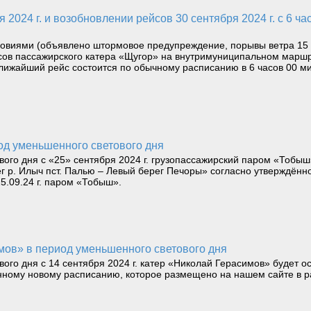
овиями (объявлено штормовое предупреждение, порывы ветра 15 -
йсов пассажирского катера «Щугор» на внутримуниципальном маршр
Ближайший рейс состоится по обычному расписанию в 6 часов 00 мин
од уменьшенного светового дня
вого дня с «25» сентября 2024 г. грузопассажирский паром «Тобыш
рег р. Илыч пст. Палью – Левый берег Печоры» согласно утверждён
5.09.24 г. паром «Тобыш».
имов» в период уменьшенного светового дня
ого дня с 14 сентября 2024 г. катер «Николай Герасимов» будет 
дённому новому расписанию, которое размещено на нашем сайте в р