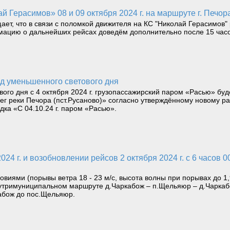
 Герасимов» 08 и 09 октября 2024 г. на маршруте г. Печора 
, что в связи с поломкой движителя на КС "Николай Герасимов" ре
мацию о дальнейших рейсах доведём дополнительно после 15 часов
од уменьшенного светового дня
ого дня с 4 октября 2024 г. грузопассажирский паром «Расью» бу
рег реки Печора (пст.Русаново)» согласно утверждённому новому 
дка «С 04.10.24 г. паром «Расью».
овиями (порывы ветра 18 - 23 м/с, высота волны при порывах до 1
внутримуниципальном маршруте д.Чаркабож – п.Щельяюр – д.Чарка
кабож до пос.Щельяюр.