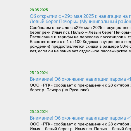
28.05.2025
Об открытии с «29» мая 2025 г. навигации на паромном маршруте «Правый берег реки Илыч пст. Усть-Илыч – Левый берег реки Илыч пст. Палью –
Левый берег Печоры» (Муниципальный район
Сообщаем о начале с «29» мая 2025 г. осуществле
берег реки Илыч пст. Палью – Левый берег Печоры»
Расписание и тарифы на перевозку пассажиров и т
В соответствии с п.1 ст.100 Кодекса внутреннего 
рождении) предоставляется скидка в размере 50% о
лет, если он не занимает отдельное пассажирское м
25.10.2024
Внимание! Об окончании навигации парома «Р
ООО «РТК» сообщает о прекращении с 28 октября 2
берег р. Печора (на Русаново).
25.10.2024
Внимание! Об окончании навигации парома «Т
ООО «РТК» сообщает о прекращении с 28 октября 2
Илыч – Левый берег р. Илыч пст. Палью – Левый бе