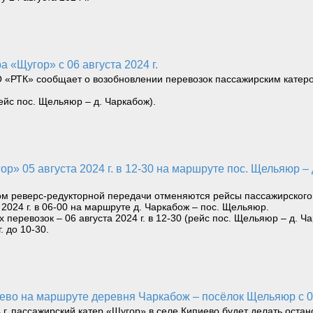
а «Щугор» с 06 августа 2024 г.
«РТК» сообщает о возобновлении перевозок пассажирским катером 
рейс пос. Щельяюр – д. Чаркабож).
ом реверс-редукторной передачи отменяются рейсы пассажирского к
2024 г. в 06-00 на маршруте д. Чаркабож – пос. Щельяюр.
еревозок – 06 августа 2024 г. в 12-30 (рейс пос. Щельяюр – д. Ча
 до 10-30.
иево на маршруте деревня Чаркабож – посёлок Щельяюр с 01
4 г. пассажирский катер «Щугор» в селе Кипиево будет делать остан