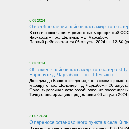
6.08.2024
О возобновлении рейсов пассажирского катер
В связи с окончанием ремонтных мероприятий ООО 
Чаркабож – пос. Щельяюр – д. Чаркабож.
Первый рейс состоится 06 августа 2024 г. в 12-30 (
5.08.2024
Об отмене рейсов пассажирского катера «Щугор» 05 августа 2024 г. в 12-30 на маршруте пос. Щельяюр – д. Чаркабож и 06 августа 2024 г. в 06-00 на
маршруте д. Чаркабож – пос. Щельяюр
Доводим до Вашего сведения, что в связи с ремонт
маршруте пос. Щельяюр – д. Чаркабож и 06 августа 
Ориентировочная дата возобновления пассажирских п
Точную информацию предоставим 06 августа 2024 г.
31.07.2024
О переносе остановочного пункта в селе Кип
В связи с установлением низких глубин с 01.08.202