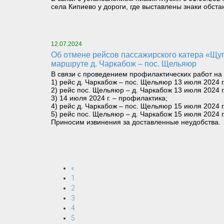
села Кипиево у дороги, где выставлены знаки обста
12.07.2024
Об отмене рейсов пассажирского катера «Щугор» 13 июля 2024 г. в 12-30 на маршруте пос. Щельяюр – д. Чаркабож и 15 июля 2024 г. в 06-00 на
маршруте д. Чаркабож – пос. Щельяюр
В связи с проведением профилактических работ н
1) рейс д. Чаркабож – пос. Щельяюр 13 июля 2024 г
2) рейс пос. Щельяюр – д. Чаркабож 13 июля 2024 г
3) 14 июля 2024 г. – профилактика;
4) рейс д. Чаркабож – пос. Щельяюр 15 июля 2024 г
5) рейс пос. Щельяюр – д. Чаркабож 15 июля 2024 г
Приносим извинения за доставленные неудобства.
«
1
2
3
4
5