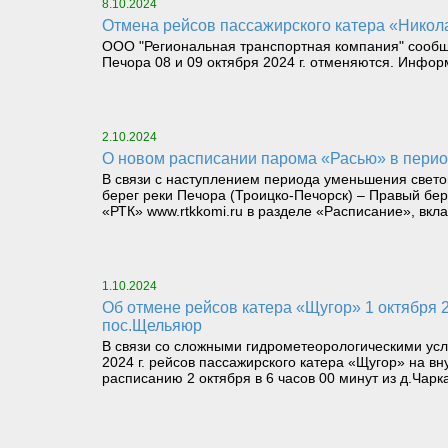
8.10.2024
Отмена рейсов пассажирского катера «Николай
ООО "Региональная транспортная компания" сообщает
Печора 08 и 09 октября 2024 г. отменяются. Инфор
2.10.2024
О новом расписании парома «Расью» в пери
В связи с наступлением периода уменьшения светов
берег реки Печора (Троицко-Печорск) – Правый бе
«РТК» www.rtkkomi.ru в разделе «Расписание», вкла
1.10.2024
Об отмене рейсов катера «Щугор» 1 октября 2024 г. и возобновлении рейсов 2 октября 2024 г. с 6 часов 00 минут по маршруту д.Чаркабож –
пос.Щельяюр
В связи со сложными гидрометеорологическими усл
2024 г. рейсов пассажирского катера «Щугор» на 
расписанию 2 октября в 6 часов 00 минут из д.Чар