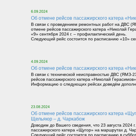
6.09.2024
Об отмене рейсов пассажирского катера «Нико
В связи с проведением ремонтных работ на ДВС (
отмене рейсов пассажирского катера «Николай Гераси
«9» сентября 2024 г. – профилактический день.
Следующий рейс состоится по расписанию «10» сентя
4.09.2024
Об отмене рейсов пассажирского катера «Нико
В связи с технической неисправностью ДВС (ЯМЗ-
рейсов пассажирского катера «Николай Герасимов» на
Информацию о следующих рейсах доведём дополнит
23.08.2024
Об отмене рейсов пассажирского катера «Щугор» 23 августа 2024 г. в 06-00 на маршруте д. Чаркабож – пос. Щельяюр и в 12-30 на маршруте пос.
Щельяюр – д. Чаркабож
Доводим до Вашего сведения, что 23 августа 2024 
пассажирского катера «Щугор» на маршрутах д. Чар
Следующий рейс состоится по расписанию в субботу